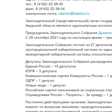
тел.: 8 (4162) 22-38-00
факс: 8 (4162) 22-38-04
электронная почта:
zsamur@zsamur.ru
Законодательный (представительный) орган госуда
Амурской области является однопалатным постоян
Председатель Законодательного Собрания
Дьяконо
С 28 сентября 2021 года по настоящее время – пр
Законодательное Собрание состоит из 27 депутато
пропорциональной избирательной системе по едино
мажоритарной избирательной системы относительн
Депутаты Законодательного Собрания распределе
Единая Россия – 19 депутатов
КПРФ – 3 депутата
Коммунистическая партия Коммунисты России – 1 д
ЛДПР – 1 депутат
Новые люди – 1 депутат
Российская партия пенсионеров за социальную спр
Справедливая Россия – Патриоты – За правду – 1 д
Постоянно действующими органами Законодательно
комитет по вопросам экономики, природопользован
комитет по вопросам бюджетной, налоговой и соци