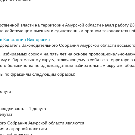
рственной власти на территории Амурской области начал работу 23
но действующим высшим и единственным органом законодательной
в
Константин Викторович
едседатель Законодательного Собрания Амурской области восьмого
в, избираемых сроком на пять лет на основе пропорционально-ма
му избирательному округу, включающему в себя всю территорию об
ого большинства по одномандатным избирательным округам, образ
ны по фракциям следующим образом:
епутат
аведливость – 1 депутат
епутат
го Собрания Амурской области являются:
ия и аграрной политики
альной политики