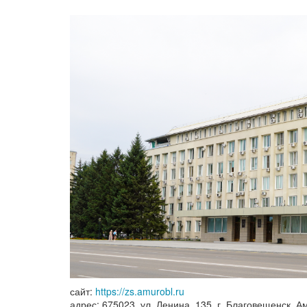
сайт:
https://zs.amurobl.ru
адрес: 675023, ул. Ленина, 135, г. Благовещенск, А