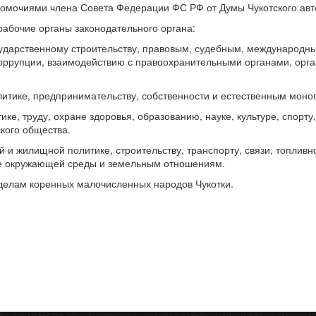
номочиями члена Совета Федерации ФС РФ от Думы Чукотского авт
абочие органы законодательного органа:
осударственному строительству, правовым, судебным, международ
ррупции, взаимодействию с правоохранительными органами, орган
олитике, предпринимательству, собственности и естественным моно
ке, труду, охране здоровья, образованию, науке, культуре, спорт
ского общества.
 и жилищной политике, строительству, транспорту, связи, топлив
е окружающей среды и земельным отношениям.
 делам коренных малочисленных народов Чукотки.