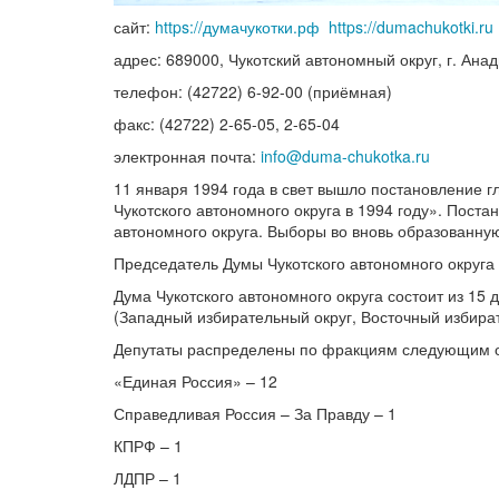
сайт:
https://думачукотки.рф
https://dumachukotki.ru
адрес: 689000, Чукотский автономный округ, г. Анад
телефон: (42722) 6-92-00 (приёмная)
факс: (42722) 2-65-05, 2-65-04
электронная почта:
info@duma-chukotka.ru
11 января 1994 года в свет вышло постановление г
Чукотского автономного округа в 1994 году». Поста
автономного округа. Выборы во вновь образованную
Председатель Думы Чукотского автономного округа
Дума Чукотского автономного округа состоит из 15
(Западный избирательный округ, Восточный избират
Депутаты распределены по фракциям следующим 
«Единая Россия» – 12
Справедливая Россия – За Правду – 1
КПРФ – 1
ЛДПР – 1