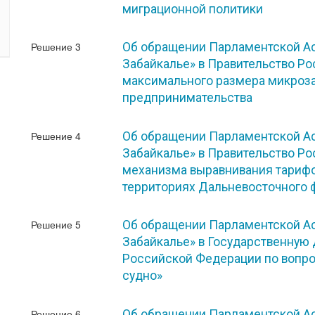
миграционной политики
Решение 3
Об обращении Парламентской Ас
Забайкалье» в Правительство Р
максимального размера микроза
предпринимательства
Решение 4
Об обращении Парламентской Ас
Забайкалье» в Правительство Р
механизма выравнивания тарифо
территориях Дальневосточного 
Решение 5
Об обращении Парламентской Ас
Забайкалье» в Государственную
Российской Федерации по вопр
судно»
Решение 6
Об обращении Парламентской Ас