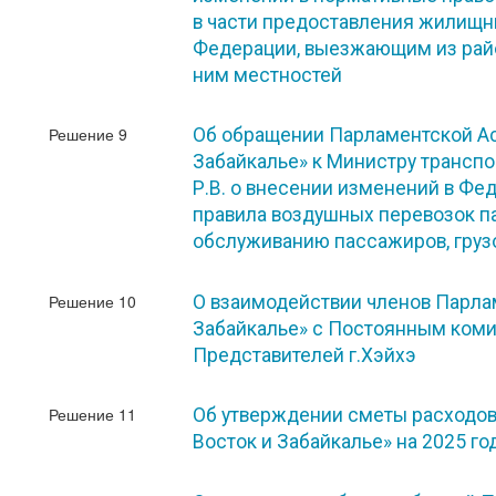
в части предоставления жилищ
Федерации, выезжающим из райо
ним местностей
Решение 9
Об обращении Парламентской Ас
Забайкалье» к Министру трансп
Р.В. о внесении изменений в Ф
правила воздушных перевозок па
обслуживанию пассажиров, грузо
Решение 10
О взаимодействии членов Парла
Забайкалье» с Постоянным ком
Представителей г.Хэйхэ
Решение 11
Об утверждении сметы расходо
Восток и Забайкалье» на 2025 го